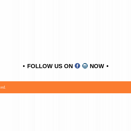
FOLLOW US ON
NOW
ved.