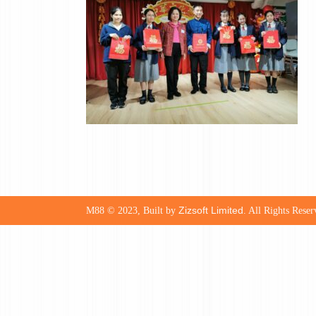
Zizsoft Limited
M88 © 2023, Built by
. All Rights Reser