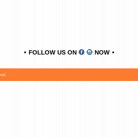
FOLLOW US ON
NOW
ved.