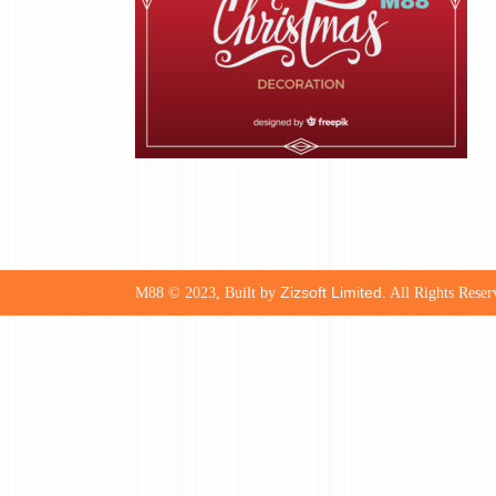
Zizsoft Limited
M88 © 2023, Built by
. All Rights Reser