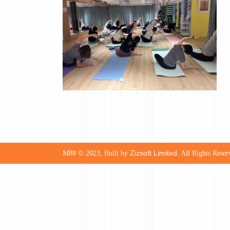
Zizsoft Limited
M88 © 2023, Built by
. All Rights Reser