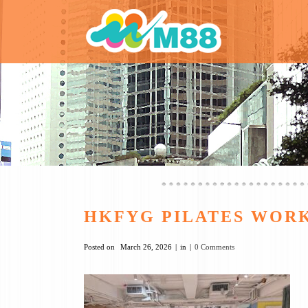
HKFYG PILATES WOR
Posted on
March 26, 2026
in
0 Comments