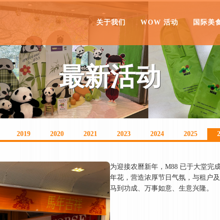
关于我们
WOW 活动
国际美
最新活动
2019
2020
2021
2023
2024
2025
为迎接农曆新年，M88 已于大堂
年花，营造浓厚节日气氛，与租户及
马到功成、万事如意、生意兴隆。