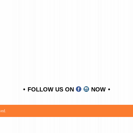
FOLLOW US ON
NOW
ved.