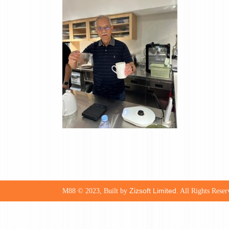
Zizsoft Limited
M88 © 2023, Built by
. All Rights Reser